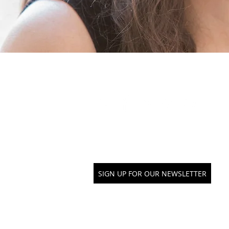
kNOwBOX 댄스와 연결
SIGN UP FOR OUR NEWSLETTER
SUPPORT kNOwBOX dance