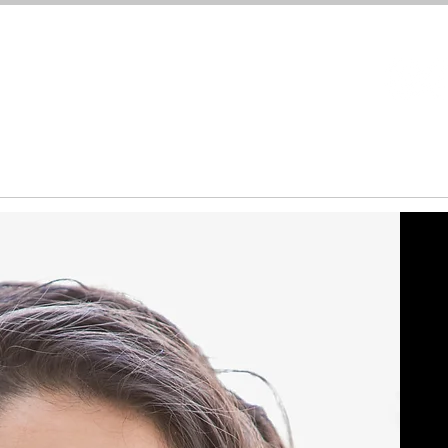
About
영화제
팟 캐스트