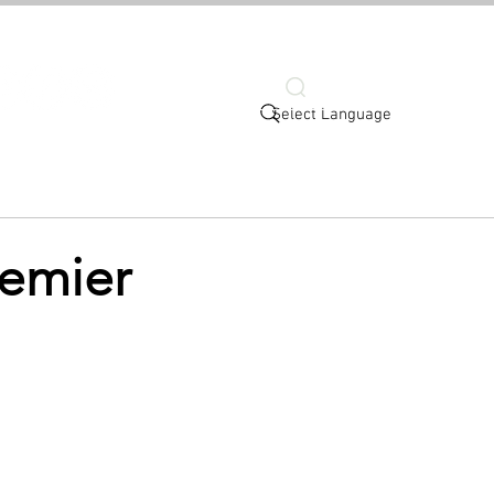
Search
Select Language
More
remier