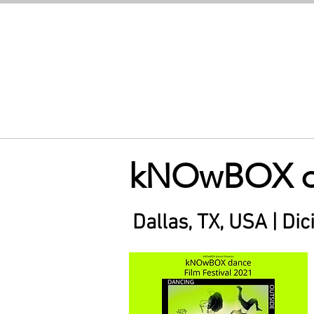
집
kNOwBOX dan
Dallas, TX, USA | Di