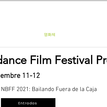
About
영화제
팟 캐스트
ce Film Festival P
ciembre 11-12
NBFF 2021: Bailando Fuera de la Caja
Entradas