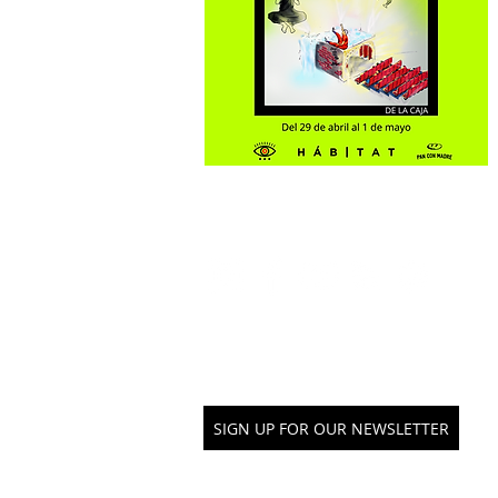
kNOwBOX 댄스와 연결
SIGN UP FOR OUR NEWSLETTER