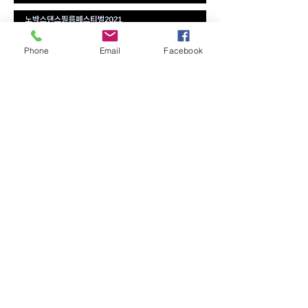
Phone
Email
Facebook
kNOwBOX 댄스와 연결
SIGN UP FOR OUR NEWSLETTER
© 2021 kNOwBOX 댄스. 판권 소유.
MartheyaMovement의
사이트.
EIN:
85-4183734
SUPPORT kNOwBOX dance