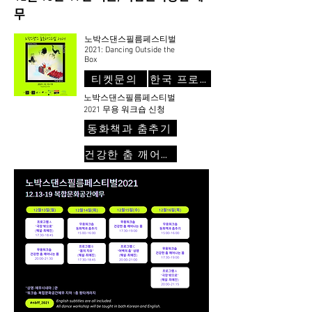
무
노박스댄스필름페스티벌
2021: Dancing Outside the
Box
티켓문의
한국 프로그램
노박스댄스필름페스티벌
2021 무용 워크숍 신청
동화책과 춤추기
건강한 춤 깨어나는 몸